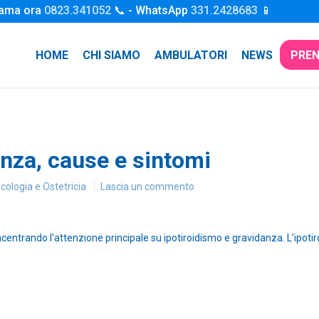
iama ora
0823.341052
📞 - WhatsApp
331.2428683
📱
HOME
CHI SIAMO
AMBULATORI
NEWS
PREN
anza, cause e sintomi
cologia e Ostetricia
Lascia un commento
centrando l'attenzione principale su ipotiroidismo e gravidanza. L'ipotir