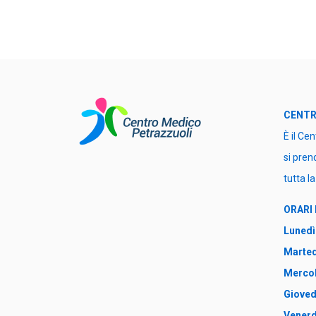
CENTR
È il Ce
si pren
tutta la
ORARI
Lunedì
Marted
Mercol
Gioved
Venerd